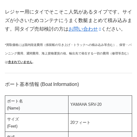
レジャー用にタイでそこそこ人気があるタイプです。サイ
ズが小さいためコンテナにうまく数艇まとめて積み込みま
す。同タイプ売却検討の方は
お問い合わせ
ください。
*買取価格には国内陸送費用（係留船の引き上げ・トラックへの積み込み等含む）、保管・バ
ンニング費用、通関費用、海上貨物運賃の他、輸出先で発生する一切の費用（修理等含む）
は
含まれていません
。
ボート基本情報 (Boat Information)
ボート名
YAMAHA SRV-20
(Name)
サイズ
20フィート
(Feet)