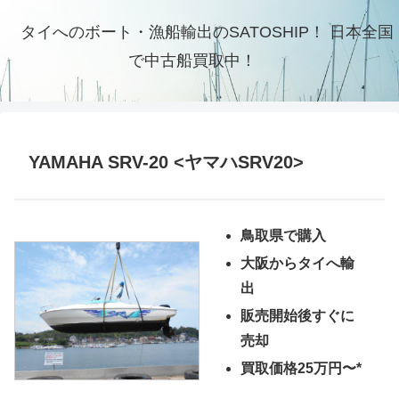
タイへのボート・漁船輸出のSATOSHIP！ 日本全国
で中古船買取中！
YAMAHA SRV-20 <ヤマハSRV20>
鳥取県で購入
大阪からタイへ輸
出
販売開始後すぐに
売却
買取価格25万円〜*