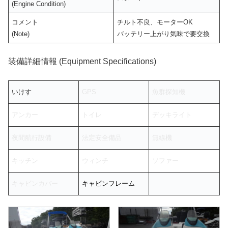
(Engine Condition)
コメント
チルト不良、モーターOK
(Note)
バッテリー上がり気味で要交換
装備詳細情報 (Equipment Specifications)
いけす
GPS
魚群探知機
アンカー
トイレ
デッキライト
夜間航行設備
法定安全備品
無線機
キッチン
ウィンチ
ソファー
キャビンカバー
キャビンフレーム