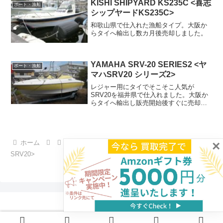
KISHI SHIPYARD KS235C <喜志
ボート・漁船
シップヤードKS235C>
和歌山県で仕入れた漁船タイプ。大阪か
らタイへ輸出し数カ月後売却しました。
YAMAHA SRV-20 SERIES2 <ヤ
ボート・漁船
マハSRV20 シリーズ2>
レジャー用にタイでそこそこ人気が
SRV20を福井県で仕入れました。大阪か
らタイへ輸出し販売開始後すぐに売却し
ました。同タイプの売却予定がありまし
たらお気軽にお問い合わせください。
×
ホーム
ボート・漁船
YAMAHA SRV-20 <ヤマハ
SRV20>
© 2019 SATOSHIP LLC.
プライバシーポリシー