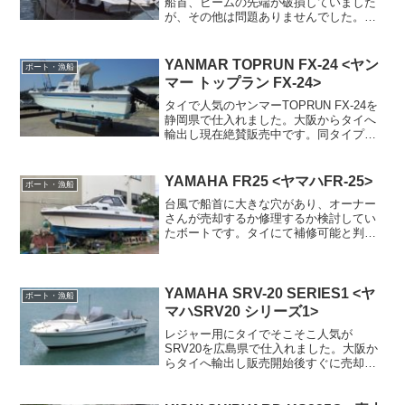
船首、ビームの先端が破損していました
が、その他は問題ありませんでした。タ
イで修理して販売しました。同タイプ売
却検討の方はぜひお問い合わせくださ
い。
YANMAR TOPRUN FX-24 <ヤン
ボート・漁船
マー トップラン FX-24>
タイで人気のヤンマーTOPRUN FX-24を
静岡県で仕入れました。大阪からタイへ
輸出し現在絶賛販売中です。同タイプの
売却予定がありましたらお気軽にお問い
合わせください。（2019年11月追記） 本
ボートは2019年11月売却済みです。
YAMAHA FR25 <ヤマハFR-25>
ボート・漁船
台風で船首に大きな穴があり、オーナー
さんが売却するか修理するか検討してい
たボートです。タイにて補修可能と判断
して仕入れました。同タイプ売却検討の
方はぜひお問い合わせください。
YAMAHA SRV-20 SERIES1 <ヤ
ボート・漁船
マハSRV20 シリーズ1>
レジャー用にタイでそこそこ人気が
SRV20を広島県で仕入れました。大阪か
らタイへ輸出し販売開始後すぐに売却し
ました。同タイプの売却予定がありまし
たらお気軽にお問い合わせください。