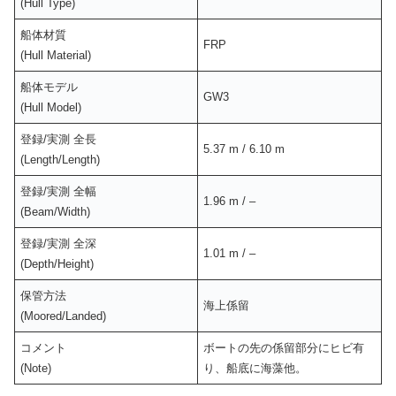
(Hull Type)
船体材質
FRP
(Hull Material)
船体モデル
GW3
(Hull Model)
登録/実測 全長
5.37 m / 6.10 m
(Length/Length)
登録/実測 全幅
1.96 m / –
(Beam/Width)
登録/実測 全深
1.01 m / –
(Depth/Height)
保管方法
海上係留
(Moored/Landed)
コメント
ボートの先の係留部分にヒビ有
(Note)
り、船底に海藻他。