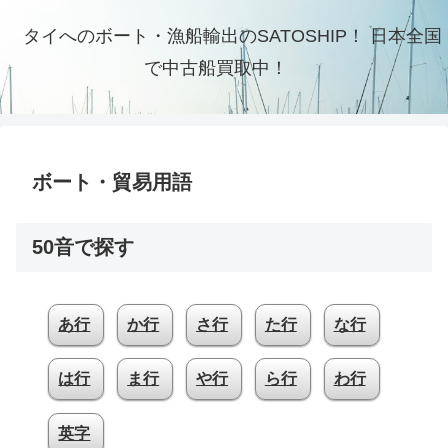
タイへのボート・漁船輸出のSATOSHIP！ 日本全国
で中古船買取中！
ボート・貿易用語
50音で探す
あ行
か行
さ行
た行
な行
は行
ま行
や行
ら行
わ行
英字