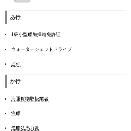
あ行
1級小型船舶操縦免許証
ウォータージェットドライブ
乙仲
か行
海運貨物取扱業者
漁船
漁船法馬力数