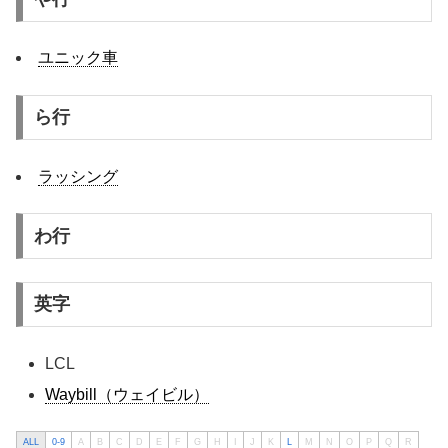
ユニック車
ら行
ラッシング
わ行
英字
LCL
Waybill（ウェイビル）
ALL
0-9
A
B
C
D
E
F
G
H
I
J
K
L
M
N
O
P
Q
R