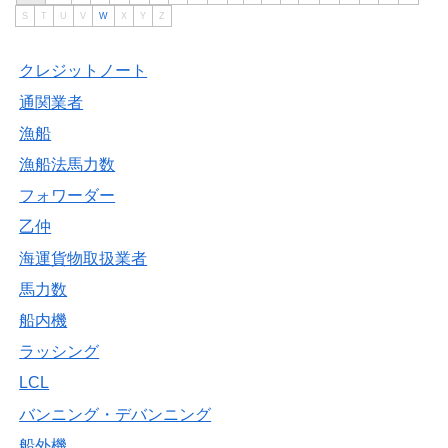
S
T
U
V
W
X
Y
Z
クレジットノート
通関業者
漁船
漁船法馬力数
フォワーダー
乙仲
海運貨物取扱業者
馬力数
船内機
ラッシング
LCL
バンニング・デバンニング
船外機